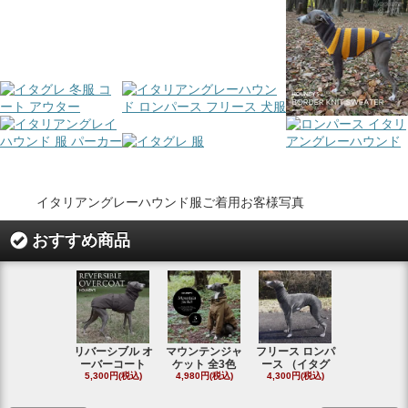
イタリアングレーハウンド服ご着用お客様写真
おすすめ商品
リバーシブル オ
マウンテンジャ
フリース ロンパ
シャギーフ
ーバーコート
ケット 全3色
ース （イタグ
スフーディ
5,300円(税込)
4,980円(税込)
4,300円(税込)
タ
4,300円(税