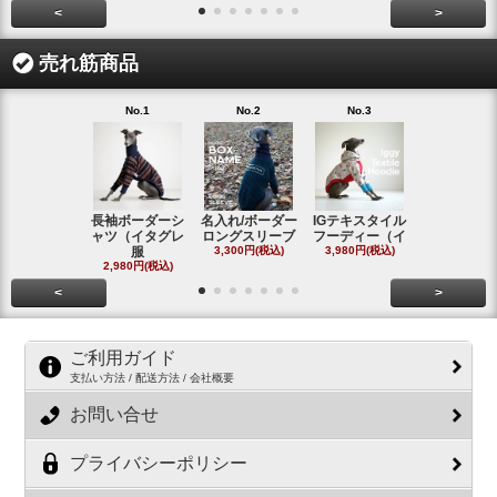
<
>
売れ筋商品
No.1
No.2
No.3
No.4
長袖ボーダーシ
名入れ/ボーダー
IGテキスタイル
ボーダーロ
ャツ（イタグレ
ロングスリーブ
フーディー（イ
スリーブシ
服
3,300円(税込)
3,980円(税込)
#
2,980円(税込)
2,800円(税
<
>
ご利用ガイド
支払い方法 / 配送方法 / 会社概要
お問い合せ
プライバシーポリシー