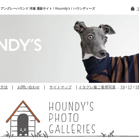
グレーハウンド 洋服 通販サイト / Houndy's / ハウンディーズ
文方法
|
お問い合わせ
|
サイトマップ
|
イタグレ服ご着用写真
…
16
/
17
/
1