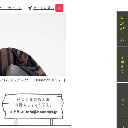
マイアカウント
カートを見る
0
8
/
19
/
20
/
21
/
22
|
Houndy's BLOG
|