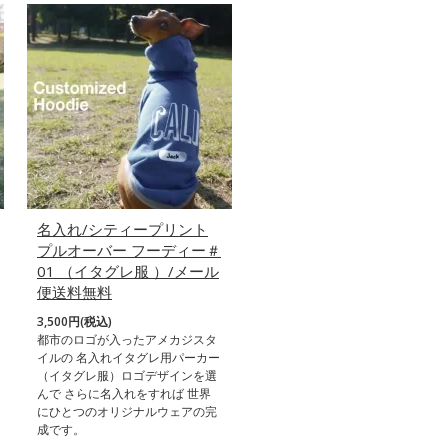
名入れ/シティープリント
プルオーバー フーディー＃
01 （イタグレ服 ）/メール
便送料無料
3,500円(税込)
都市のロゴが入ったアメカジスタ
イルの 名入れイタグレ用パーカー
（イタグレ服）ロゴデザインを選
んで さらに名入れをすれば 世界
にひとつのオリジナルウェアの完
成です。