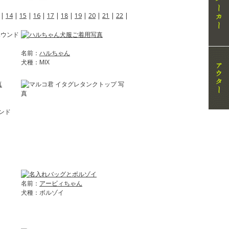
|
14
|
15
|
16
|
17
|
18
|
19
|
20
|
21
|
22
|
名前：
ハルちゃん
犬種：MIX
ンド
名前：
アービィちゃん
犬種：ボルゾイ