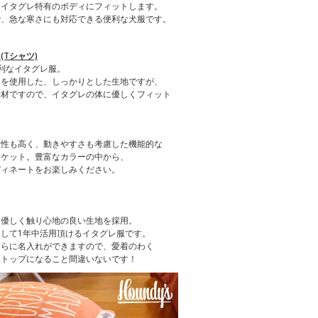
、イタグレ特有のボディにフィットします。
で、急な寒さにも対応できる便利な犬服です。
Tシャツ)
利なイタグレ服。
）を使用した、しっかりとした生地ですが、
素材ですので、イタグレの体に優しくフィット
温性も高く、動きやすさも考慮した機能的な
ャケット。豊富なカラーの中から、
ディネートをお楽しみください。
、優しく触り心地の良い生地を採用。
して1年中活用頂けるイタグレ服です。
さらに名入れができますので、愛着のわく
クトップになること間違いないです！