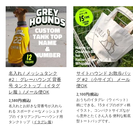
名入れ / メッシュタンク
サイトハウンド お散歩バッ
#2： グレーハウンズ 背番
グ #2 （小サイズ） メール
号 タンクトップ （イタグ
便OK
レ服 ）/メール便OK
2,100円(税込)
おうちのイタグレ（ウィペット）
2,580円(税込)
柄にできる。15タイプのボディ柄
名入れとお好きな背番号が入れら
イラスト。コンパクトサイズなが
れる スポーティーなメッシュタイ
ら意外とたくさん入る 便利な船底
プの イタリアングレーハウンド用
型トートバッグです。
タンクトップ（
イタグレ服
）