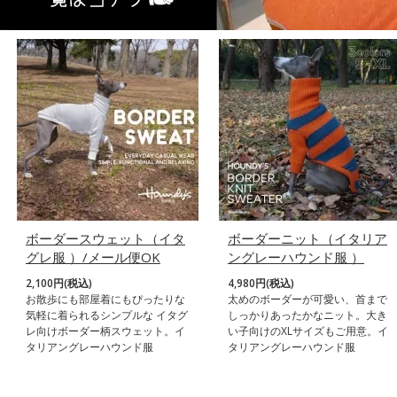
ボーダースウェット（イタ
ボーダーニット（イタリア
グレ服 ）/メール便OK
ングレーハウンド服 ）
2,100円(税込)
4,980円(税込)
お散歩にも部屋着にもぴったりな
太めのボーダーが可愛い、首まで
気軽に着られるシンプルな イタグ
しっかりあったかなニット。大き
レ向けボーダー柄スウェット。イ
い子向けのXLサイズもご用意。イ
タリアングレーハウンド服
タリアングレーハウンド服