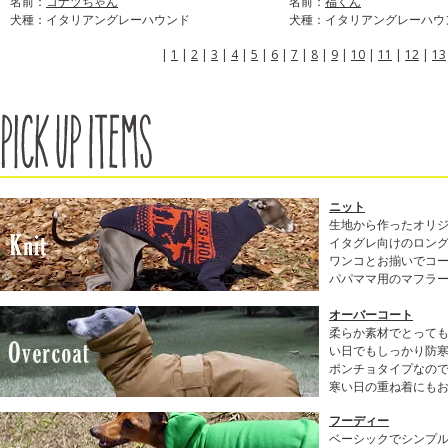
名前：
コナツちゃん
名前：
福くん
犬種：イタリアングレーハウンド
犬種：イタリアングレーハウ
|
1
|
2
|
3
|
4
|
5
|
6
|
7
|
8
|
9
|
10
|
11
|
12
|
13
ニット
生地から作ったオリ
イタグレ向けのロン
ワンコとお揃いでコ
パパママ用のマフラ
オーバーコート
柔らか素材でとって
い日でもしっかり防
ポンチョタイプなの
寒い日の重ね着にも
フーディー
ベーシックでシンプル