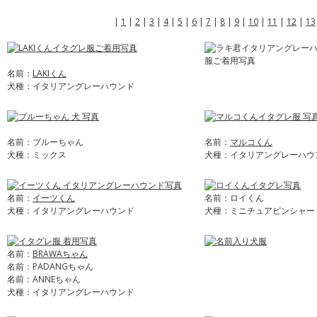
|
1
|
2
|
3
|
4
|
5
|
6
|
7
|
8
|
9
|
10
|
11
|
12
|
13
名前：
LAKIくん
犬種：イタリアングレーハウンド
名前：ブルーちゃん
名前：
マルコくん
犬種：ミックス
犬種：イタリアングレーハウ
名前：
イーツくん
名前：ロイくん
犬種：イタリアングレーハウンド
犬種：ミニチュアピンシャー
名前：
BRAWAちゃん
名前：PADANGちゃん
名前：ANNEちゃん
犬種：イタリアングレーハウンド