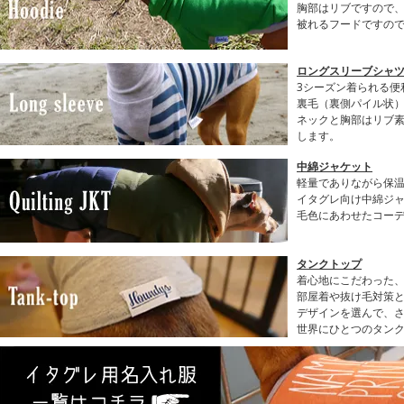
胸部はリブですので
被れるフードですの
ロングスリーブシャツ(
3シーズン着られる便
裏毛（裏側パイル状
ネックと胸部はリブ
します。
中綿ジャケット
軽量でありながら保
イタグレ向け中綿ジ
毛色にあわせたコー
タンクトップ
着心地にこだわった
部屋着や抜け毛対策と
デザインを選んで、
世界にひとつのタン