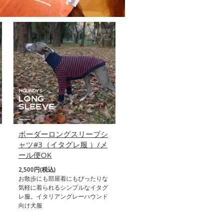
ボーダーロングスリーブシ
ャツ#3（イタグレ服 ）/メ
ール便OK
2,500円(税込)
お散歩にも部屋着にもぴったりな
気軽に着られるシンプルなイタグ
レ服。イタリアングレーハウンド
向け犬服