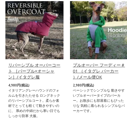
リバーシブル オーバーコー
プルオーバー フーディー＃
ト ［パープル×オーシャ
01 （イタグレ パーカー
ン］/イタグレ服
）/メール便OK
4,980円(税込)
2,980円(税込)
イタリアングレーハウンドのフォ
ベーシックでシンプルな 動きやす
ルムを引きたたせる ロングネック
いプルオーバータイプのパーカ
のリバーシブルコート。柔らか素
ー。お散歩にも部屋着にもぴった
材でとっても軽くて動きやすいの
りな 気軽に着られるシンプルなパ
に、 厚めの中綿だから寒い日でも
ーカーです。
しっかり防寒 犬服。