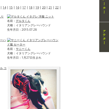
|
14
|
15
|
16
|
17
|
18
|
19
|
20
|
21
|
22
|
名前：
デルタくん
犬種：イタリアングレーハウンド
生年月日：2015.07.28
名前：
サニーくん
犬種：イタリアングレーハウンド
生年月日：1月27日生まれ