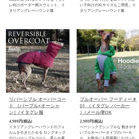
レ向けボーダー柄スウェット。イ
い子向けのXLサイズもご用意。イ
タリアングレーハウンド服
タリアングレーハウンド服
リバーシブル オーバーコー
プルオーバー フーディー＃
ト ［パープル×オーシャ
01 （イタグレ パーカー
ン］/イタグレ服
）/メール便OK
4,980円(税込)
2,980円(税込)
イタリアングレーハウンドのフォ
ベーシックでシンプルな 動きやす
ルムを引きたたせる ロングネック
いプルオーバータイプのパーカ
のリバーシブルコート。柔らか素
ー。お散歩にも部屋着にもぴった