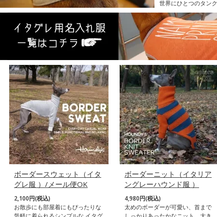
世界にひとつのタン
ボーダースウェット（イタ
ボーダーニット（イタリア
グレ服 ）/メール便OK
ングレーハウンド服 ）
2,100円(税込)
4,980円(税込)
お散歩にも部屋着にもぴったりな
太めのボーダーが可愛い、首まで
気軽に着られるシンプルな イタグ
しっかりあったかなニット。大き