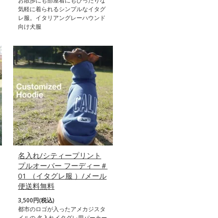
お散歩にも部屋着にもぴったりな
気軽に着られるシンプルなイタグ
レ服。イタリアングレーハウンド
向け犬服
名入れ/シティープリント
プルオーバー フーディー＃
01 （イタグレ服 ）/メール
便送料無料
3,500円(税込)
都市のロゴが入ったアメカジスタ
イルの 名入れイタグレ用パーカー