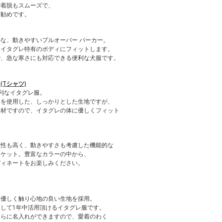
で着脱もスムーズで、
お勧めです。
な、動きやすいプルオーバー パーカー。
、イタグレ特有のボディにフィットします。
で、急な寒さにも対応できる便利な犬服です。
Tシャツ)
利なイタグレ服。
）を使用した、しっかりとした生地ですが、
素材ですので、イタグレの体に優しくフィット
温性も高く、動きやすさも考慮した機能的な
ャケット。豊富なカラーの中から、
ディネートをお楽しみください。
、優しく触り心地の良い生地を採用。
して1年中活用頂けるイタグレ服です。
さらに名入れができますので、愛着のわく