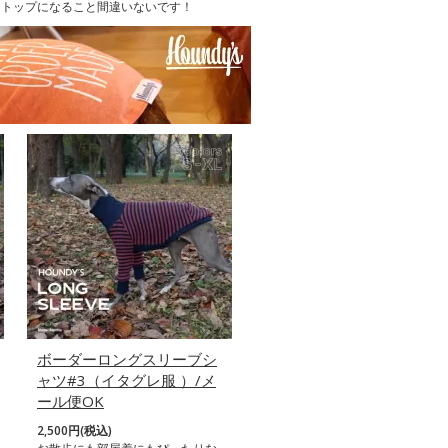
クトップになること間違いないです！
ボーダーロングスリーブシ
ャツ#3（イタグレ服 ）/メ
ール便OK
2,500円(税込)