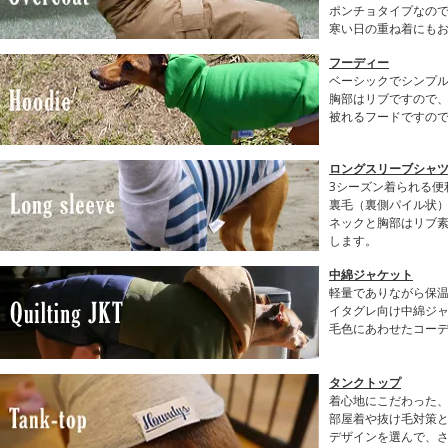
ポンチョタイプなの
寒い日の重ね着にも
フーディー
ベーシックでシンプル
胸部はリブですので
被れるフードですの
ロングスリーブシャツ(
3シーズン着られる便
裏毛（裏側パイル状
ネックと胸部はリブ
します。
中綿ジャケット
軽量でありながら保
イタグレ向け中綿ジ
毛色にあわせたコー
タンクトップ
着心地にこだわった
部屋着や抜け毛対策と
デザインを選んで、