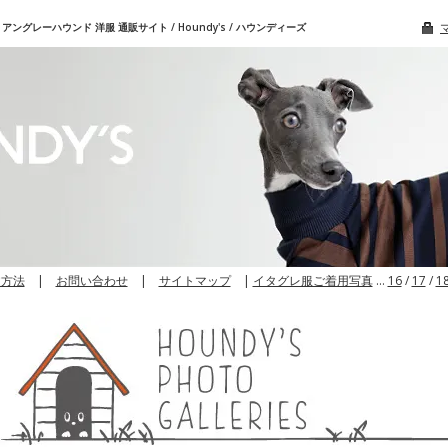
グレーハウンド 洋服 通販サイト / Houndy's / ハウンディーズ
文方法
|
お問い合わせ
|
サイトマップ
|
イタグレ服ご着用写真
…
16
/
17
/
1