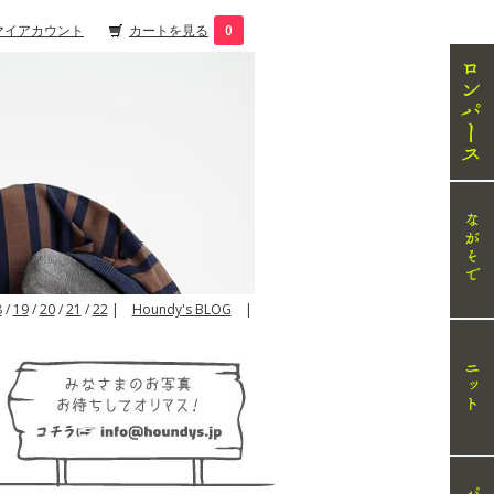
マイアカウント
カートを見る
0
8
/
19
/
20
/
21
/
22
|
Houndy's BLOG
|