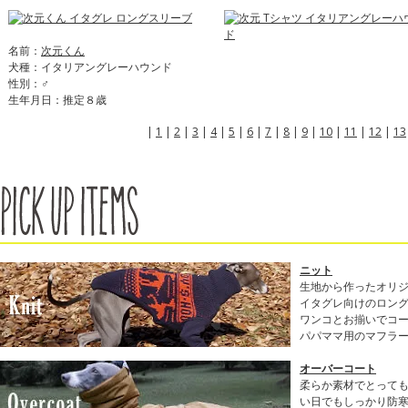
名前：
次元くん
犬種：イタリアングレーハウンド
性別：♂
生年月日：推定８歳
|
1
|
2
|
3
|
4
|
5
|
6
|
7
|
8
|
9
|
10
|
11
|
12
|
13
ニット
生地から作ったオリ
イタグレ向けのロン
ワンコとお揃いでコ
パパママ用のマフラ
オーバーコート
柔らか素材でとって
い日でもしっかり防