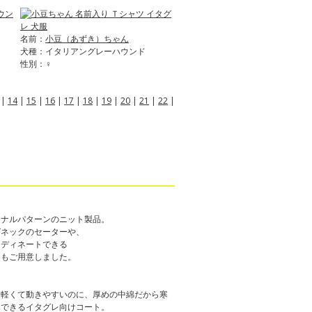
名前：
小豆（あずき）ちゃん
犬種：イタリアングレーハウンド
性別：♀
|
14
|
15
|
16
|
17
|
18
|
19
|
20
|
21
|
22
|
ジナルパターンのニット製品。
グネックのセーターや、
ーディネートできる
ーもご用意しました。
も軽くて動きやすいのに、厚めの中綿だから寒
寒できるイタグレ向けコート。