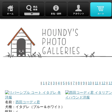
|
1
|
2
|
3
|
4
|
5
|
6
|
7
|
8
|
9
|
10
|
11
|
12
|
1
名前：
西田コーディ君
犬種：イタグレ（ブルー＆ホワイト）
性別：♂