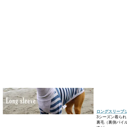
ロングスリーブシ
3シーズン着ら
裏毛（裏側パイ