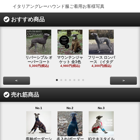
イタリアングレーハウンド服ご着用お客様写真
おすすめ商品
リバーシブル オ
マウンテンジャ
フリース ロンパ
シャギーフ
ーバーコート
ケット 全3色
ース （イタグ
スフーディ
5,300円(税込)
4,980円(税込)
4,300円(税込)
タ
4,300円(税
<
>
売れ筋商品
No.1
No.2
No.3
No.4
長袖ボーダーシ
名入れ/ボーダー
IGテキスタイル
ボーダーロ