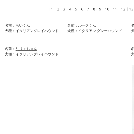
|
1
|
2
|
3
|
4
|
5
|
6
|
7
|
8
|
9
|
10
|
11
|
12
|
13
名前：
らいくん
名前：
ルークくん
犬種：イタリアングレイハウンド
犬種：イタリアン グレーハウンド
名前：
リリィちゃん
犬種：イタリアングレイハウンド