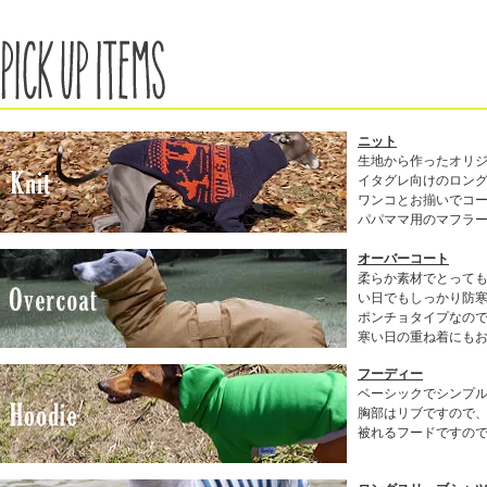
ニット
生地から作ったオリ
イタグレ向けのロン
ワンコとお揃いでコ
パパママ用のマフラ
オーバーコート
柔らか素材でとって
い日でもしっかり防
ポンチョタイプなの
寒い日の重ね着にも
フーディー
ベーシックでシンプル
胸部はリブですので
被れるフードですの