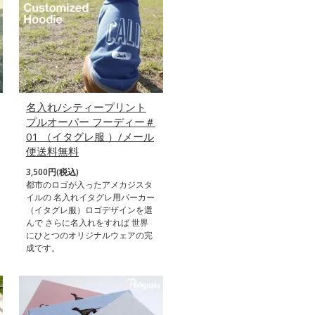
名入れ/シティープリント
プルオーバー フーディー＃
01 （イタグレ服 ）/メール
便送料無料
3,500円(税込)
都市のロゴが入ったアメカジスタ
イルの 名入れイタグレ用パーカー
（イタグレ服）ロゴデザインを選
んで さらに名入れをすれば 世界
にひとつのオリジナルウェアの完
成です。