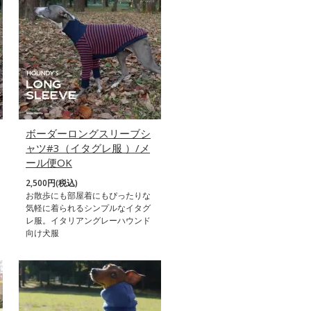
ボーダーロングスリーブシ
ャツ#3（イタグレ服 ）/メ
ール便OK
2,500円(税込)
お散歩にも部屋着にもぴったりな
気軽に着られるシンプルなイタグ
レ服。イタリアングレーハウンド
向け犬服