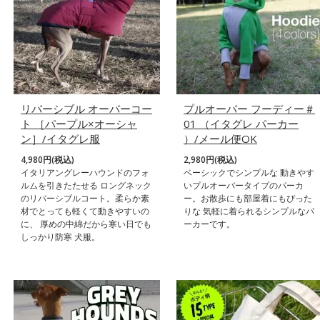
リバーシブル オーバーコー
プルオーバー フーディー＃
ト ［パープル×オーシャ
01 （イタグレ パーカー
ン］/イタグレ服
）/メール便OK
4,980円(税込)
2,980円(税込)
イタリアングレーハウンドのフォ
ベーシックでシンプルな 動きやす
ルムを引きたたせる ロングネック
いプルオーバータイプのパーカ
のリバーシブルコート。柔らか素
ー。お散歩にも部屋着にもぴった
材でとっても軽くて動きやすいの
りな 気軽に着られるシンプルなパ
に、 厚めの中綿だから寒い日でも
ーカーです。
しっかり防寒 犬服。