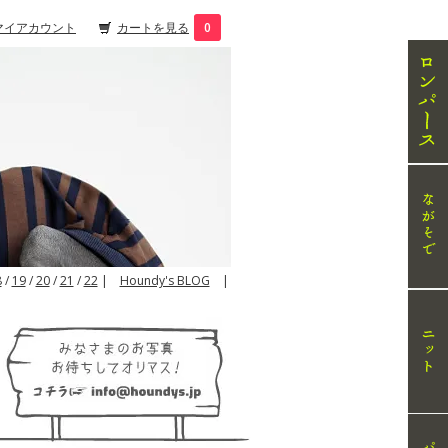
マイアカウント
カートを見る
0
8
/
19
/
20
/
21
/
22
|
Houndy's BLOG
|