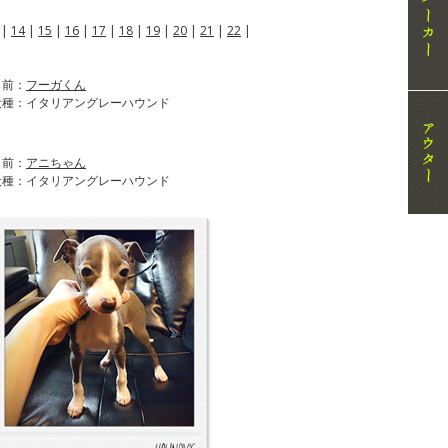
|
14
|
15
|
16
|
17
|
18
|
19
|
20
|
21
|
22
|
名前：
フーガくん
犬種：イタリアングレーハウンド
名前：
アニちゃん
犬種：イタリアングレーハウンド