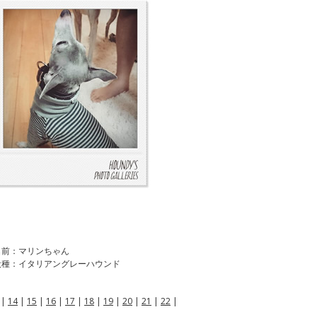
名前：マリンちゃん
犬種：イタリアングレーハウンド
|
14
|
15
|
16
|
17
|
18
|
19
|
20
|
21
|
22
|