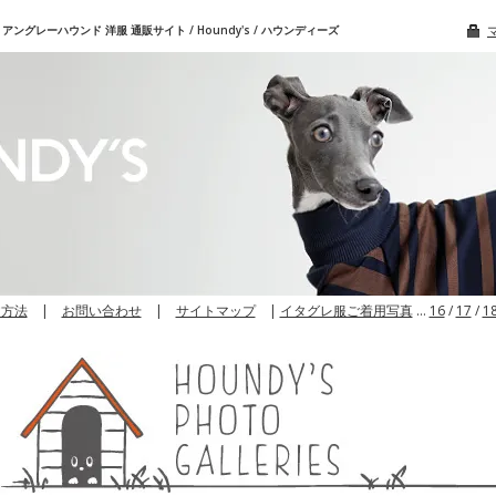
グレーハウンド 洋服 通販サイト / Houndy's / ハウンディーズ
文方法
|
お問い合わせ
|
サイトマップ
|
イタグレ服ご着用写真
…
16
/
17
/
1