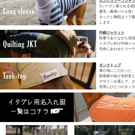
ロングスリーブシャツ(
3シーズン着られる便
裏毛（裏側パイル状
ネックと胸部はリブ
します。
中綿ジャケット
軽量でありながら保
イタグレ向け中綿ジ
毛色にあわせたコー
タンクトップ
着心地にこだわった
部屋着や抜け毛対策と
デザインを選んで、
世界にひとつのタン