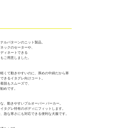
ジナルパターンのニット製品。
グネックのセーターや、
ーディネートできる
ーもご用意しました。
も軽くて動きやすいのに、厚めの中綿だから寒
寒できるイタグレ向けコート。
で着脱もスムーズで、
お勧めです。
な、動きやすいプルオーバー パーカー。
、イタグレ特有のボディにフィットします。
で、急な寒さにも対応できる便利な犬服です。