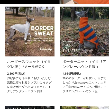
ボーダースウェット（イタ
ボーダーニット（イタリア
グレ服 ）/メール便OK
ングレーハウンド服 ）
2,100円(税込)
4,980円(税込)
お散歩にも部屋着にもぴったりな
太めのボーダーが可愛い、首まで
気軽に着られるシンプルな イタグ
しっかりあったかなニット。大き
レ向けボーダー柄スウェット。イ
い子向けのXLサイズもご用意。イ
タリアングレーハウンド服
タリアングレーハウンド服