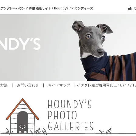
グレーハウンド 洋服 通販サイト / Houndy's / ハウンディーズ
文方法
|
お問い合わせ
|
サイトマップ
|
イタグレ服ご着用写真
…
16
/
17
/
1