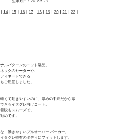
生年月日：2018.5.23
|
14
|
15
|
16
|
17
|
18
|
19
|
20
|
21
|
22
|
ジナルパターンのニット製品。
グネックのセーターや、
ーディネートできる
ーもご用意しました。
も軽くて動きやすいのに、厚めの中綿だから寒
寒できるイタグレ向けコート。
で着脱もスムーズで、
お勧めです。
な、動きやすいプルオーバー パーカー。
、イタグレ特有のボディにフィットします。