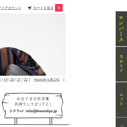
マイアカウント
カートを見る
0
8
/
19
/
20
/
21
/
22
|
Houndy's BLOG
|