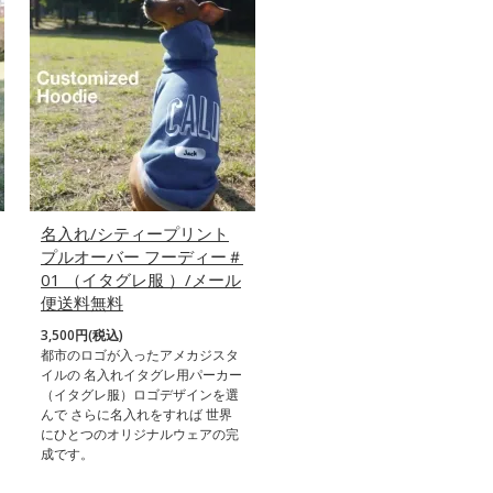
名入れ/シティープリント
プルオーバー フーディー＃
01 （イタグレ服 ）/メール
便送料無料
3,500円(税込)
都市のロゴが入ったアメカジスタ
イルの 名入れイタグレ用パーカー
（イタグレ服）ロゴデザインを選
んで さらに名入れをすれば 世界
にひとつのオリジナルウェアの完
成です。