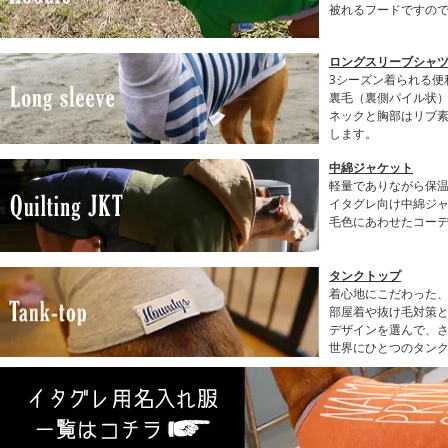
被れるフードですの
ロングスリーブシャツ(
3シーズン着られる便
裏毛（裏側パイル状
ネックと胸部はリブ
します。
中綿ジャケット
軽量でありながら保
イタグレ向け中綿ジ
毛色にあわせたコー
タンクトップ
着心地にこだわった
部屋着や抜け毛対策と
デザインを選んで、
世界にひとつのタン