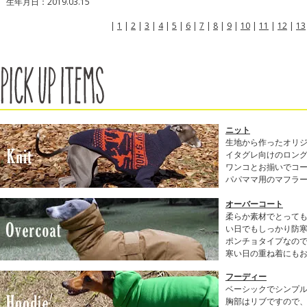
生年月日：2019.03.15
|
1
|
2
|
3
|
4
|
5
|
6
|
7
|
8
|
9
|
10
|
11
|
12
|
13
ニット
生地から作ったオリ
イタグレ向けのロン
ワンコとお揃いでコ
パパママ用のマフラ
オーバーコート
柔らか素材でとって
い日でもしっかり防
ポンチョタイプなの
寒い日の重ね着にも
フーディー
ベーシックでシンプル
胸部はリブですので