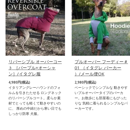
リバーシブル オーバーコー
プルオーバー フーディー＃
ト ［パープル×オーシャ
01 （イタグレ パーカー
ン］/イタグレ服
）/メール便OK
4,980円(税込)
2,980円(税込)
イタリアングレーハウンドのフォ
ベーシックでシンプルな 動きやす
ルムを引きたたせる ロングネック
いプルオーバータイプのパーカ
のリバーシブルコート。柔らか素
ー。お散歩にも部屋着にもぴった
材でとっても軽くて動きやすいの
りな 気軽に着られるシンプルなパ
に、 厚めの中綿だから寒い日でも
ーカーです。
しっかり防寒 犬服。