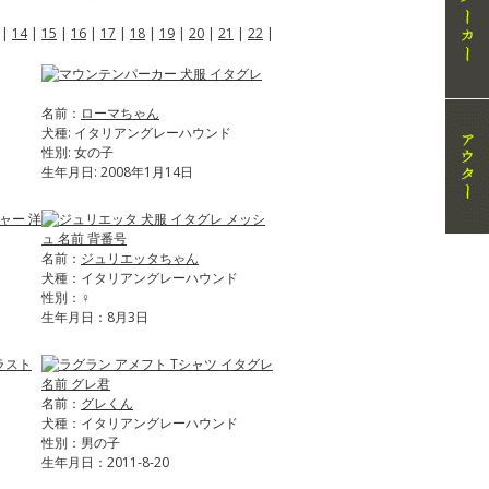
|
14
|
15
|
16
|
17
|
18
|
19
|
20
|
21
|
22
|
名前：
ローマちゃん
犬種: イタリアングレーハウンド
性別: 女の子
生年月日: 2008年1月14日
名前：
ジュリエッタちゃん
犬種：イタリアングレーハウンド
性別：♀
生年月日：8月3日
名前：
グレくん
犬種：イタリアングレーハウンド
性別：男の子
生年月日：2011-8-20