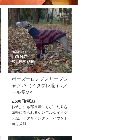
ボーダーロングスリーブシ
ャツ#3（イタグレ服 ）/メ
ール便OK
2,500円(税込)
お散歩にも部屋着にもぴったりな
気軽に着られるシンプルなイタグ
レ服。イタリアングレーハウンド
向け犬服