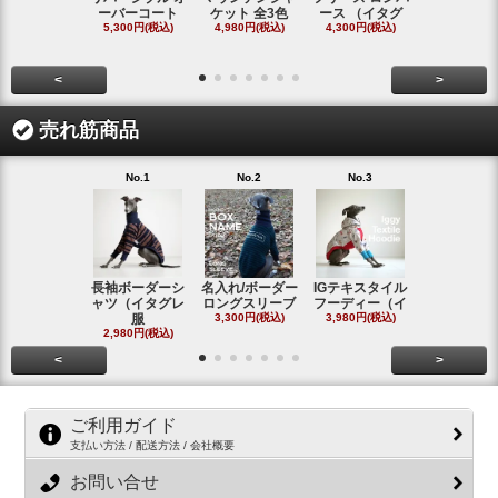
ーバーコート
ケット 全3色
ース （イタグ
スフーディ
5,300円(税込)
4,980円(税込)
4,300円(税込)
タ
4,300円(税
<
>
売れ筋商品
No.1
No.2
No.3
No.4
長袖ボーダーシ
名入れ/ボーダー
IGテキスタイル
ボーダーロ
ャツ（イタグレ
ロングスリーブ
フーディー（イ
スリーブシ
服
3,300円(税込)
3,980円(税込)
#
2,980円(税込)
2,800円(税
<
>
ご利用ガイド
支払い方法 / 配送方法 / 会社概要
お問い合せ