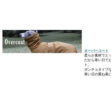
オーバーコート
柔らか素材でと
だから寒い日で
ト。
ポンチョタイプ
寒い日の重ね着