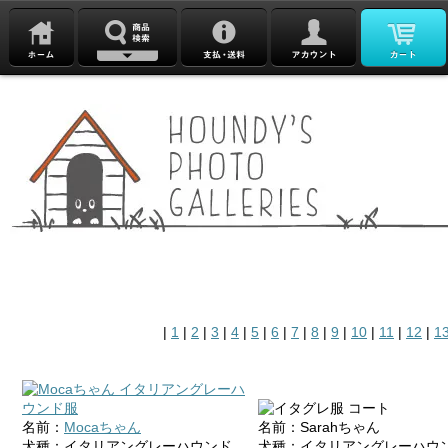
|
1
|
2
|
3
|
4
|
5
|
6
|
7
|
8
|
9
|
10
|
11
|
12
|
1
名前：
Mocaちゃん
名前：Sarahちゃん
犬種：イタリアングレーハウンド
犬種：イタリアングレーハウ