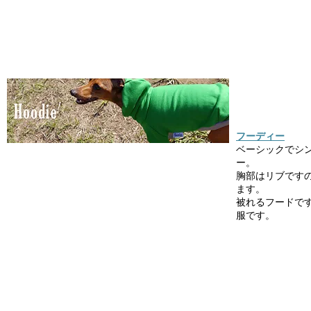
フーディー
ベーシックでシ
ー。
胸部はリブです
ます。
被れるフードで
服です。