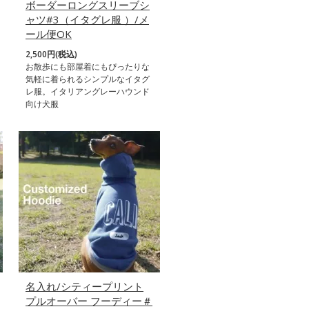
ボーダーロングスリーブシ
ャツ#3（イタグレ服 ）/メ
ール便OK
2,500円(税込)
お散歩にも部屋着にもぴったりな
気軽に着られるシンプルなイタグ
レ服。イタリアングレーハウンド
向け犬服
名入れ/シティープリント
プルオーバー フーディー＃