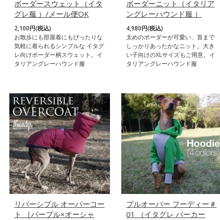
ボーダースウェット（イタ
ボーダーニット（イタリア
グレ服 ）/メール便OK
ングレーハウンド服 ）
2,100円(税込)
4,980円(税込)
お散歩にも部屋着にもぴったりな
太めのボーダーが可愛い、首まで
気軽に着られるシンプルな イタグ
しっかりあったかなニット。大き
レ向けボーダー柄スウェット。イ
い子向けのXLサイズもご用意。イ
タリアングレーハウンド服
タリアングレーハウンド服
リバーシブル オーバーコー
プルオーバー フーディー＃
ト ［パープル×オーシャ
01 （イタグレ パーカー