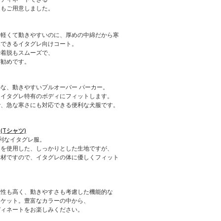
ーもご用意しました。
も軽くて動きやすいのに、厚めの中綿だから寒
寒できるイタグレ向けコート。
で着脱もスムーズで、
お勧めです。
な、動きやすいプルオーバー パーカー。
、イタグレ特有のボディにフィットします。
で、急な寒さにも対応できる便利な犬服です。
Tシャツ)
利なイタグレ服。
）を使用した、しっかりとした生地ですが、
素材ですので、イタグレの体に優しくフィット
温性も高く、動きやすさも考慮した機能的な
ャケット。豊富なカラーの中から、
ディネートをお楽しみください。