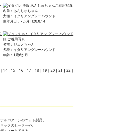
名前：あんじゅちゃん
犬種：イタリアングレーハウンド
生年月日：7ヵ月 H28.8.14
名前：
ジュノちゃん
犬種：イタリアングレーハウンド
年齢：1歳6か月
|
14
|
15
|
16
|
17
|
18
|
19
|
20
|
21
|
22
|
ジナルパターンのニット製品。
グネックのセーターや、
ーディネートできる