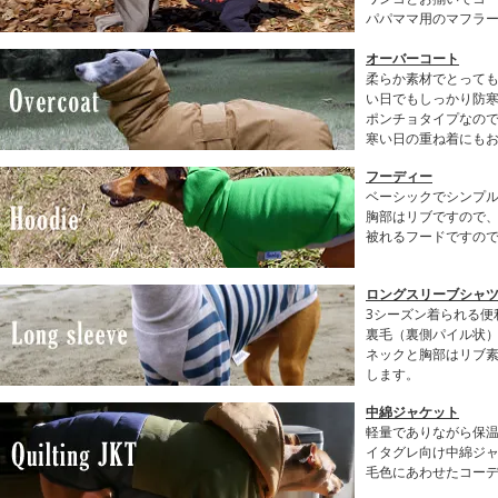
パパママ用のマフラ
オーバーコート
柔らか素材でとって
い日でもしっかり防
ポンチョタイプなの
寒い日の重ね着にも
フーディー
ベーシックでシンプル
胸部はリブですので
被れるフードですの
ロングスリーブシャツ(
3シーズン着られる便
裏毛（裏側パイル状
ネックと胸部はリブ
します。
中綿ジャケット
軽量でありながら保
イタグレ向け中綿ジ
毛色にあわせたコー