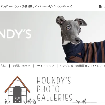
グレーハウンド 洋服 通販サイト / Houndy's / ハウンディーズ
文方法
|
お問い合わせ
|
サイトマップ
|
イタグレ服ご着用写真
…
16
/
17
/
1