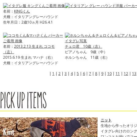
名前：
KINGくん
犬種：イタリアングレーハウンド
生年月日：2歳10ヵ月 H26.4.1
名前：
2013.2.13 生まれ ココモ
チェロ君 10歳（左）
（左）
ピアノちゃん 9歳（中）
2015.6.19 生まれ マハナ（右）
ホルンちゃん 11歳（右）
犬種：イタリアングレーハウンド
|
1
|
2
|
3
|
4
|
5
|
6
|
7
|
8
|
9
|
10
|
11
|
12
|
13
ニット
生地から作ったオリ
イタグレ向けのロン
ワンコとお揃いでコ