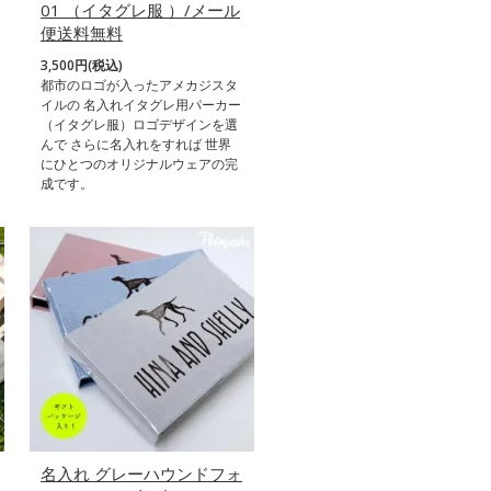
01 （イタグレ服 ）/メール
便送料無料
3,500円(税込)
都市のロゴが入ったアメカジスタ
イルの 名入れイタグレ用パーカー
（イタグレ服）ロゴデザインを選
んで さらに名入れをすれば 世界
にひとつのオリジナルウェアの完
成です。
名入れ グレーハウンドフォ