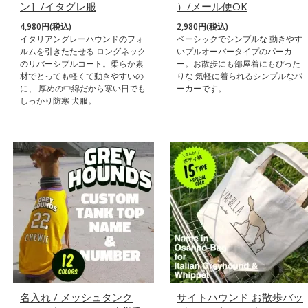
ン］/イタグレ服
）/メール便OK
4,980円(税込)
2,980円(税込)
イタリアングレーハウンドのフォ
ベーシックでシンプルな 動きやす
ルムを引きたたせる ロングネック
いプルオーバータイプのパーカ
のリバーシブルコート。柔らか素
ー。お散歩にも部屋着にもぴった
材でとっても軽くて動きやすいの
りな 気軽に着られるシンプルなパ
に、 厚めの中綿だから寒い日でも
ーカーです。
しっかり防寒 犬服。
名入れ / メッシュタンク
サイトハウンド お散歩バッ