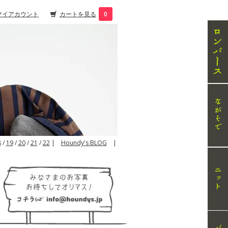
マイアカウント
カートを見る
0
8
/
19
/
20
/
21
/
22
|
Houndy's BLOG
|