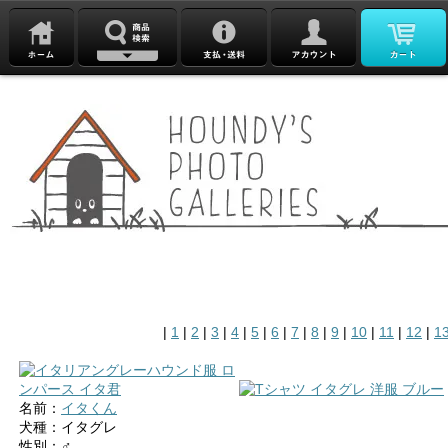
|
1
|
2
|
3
|
4
|
5
|
6
|
7
|
8
|
9
|
10
|
11
|
12
|
1
名前：
イタくん
犬種：イタグレ
性別：♂