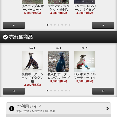
リバーシブル オ
マウンテンジャ
フリース ロンパ
シャギーフ
ーバーコート
ケット 全3色
ース （イタグ
スフーディ
5,300円(税込)
4,980円(税込)
4,300円(税込)
タ
4,300円(税
<
>
売れ筋商品
No.1
No.2
No.3
No.4
長袖ボーダーシ
名入れ/ボーダー
IGテキスタイル
ボーダーロ
ャツ（イタグレ
ロングスリーブ
フーディー（イ
スリーブシ
服
3,300円(税込)
3,980円(税込)
#
2,980円(税込)
2,800円(税
<
>
ご利用ガイド
支払い方法 / 配送方法 / 会社概要