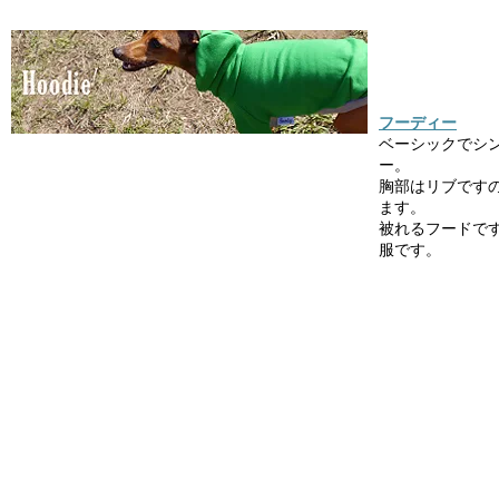
フーディー
ベーシックでシ
ー。
胸部はリブです
ます。
被れるフードで
服です。