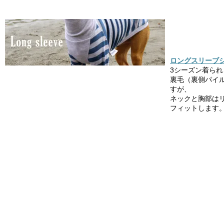
ロングスリーブシ
3シーズン着ら
裏毛（裏側パイ
すが、
ネックと胸部は
フィットします