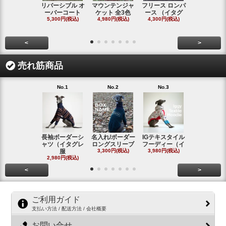
リバーシブル オ
マウンテンジャ
フリース ロンパ
シャギーフ
ーバーコート
ケット 全3色
ース （イタグ
スフーディ
5,300円(税込)
4,980円(税込)
4,300円(税込)
タ
4,300円(税
<
>
売れ筋商品
No.1
No.2
No.3
No.4
長袖ボーダーシ
名入れ/ボーダー
IGテキスタイル
ボーダーロ
ャツ（イタグレ
ロングスリーブ
フーディー（イ
スリーブシ
服
3,300円(税込)
3,980円(税込)
#
2,980円(税込)
2,800円(税
<
>
ご利用ガイド
支払い方法 / 配送方法 / 会社概要
お問い合せ