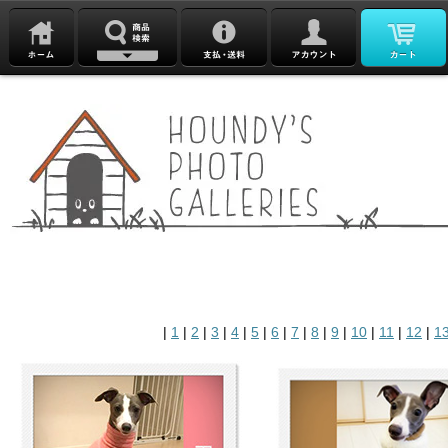
|
1
|
2
|
3
|
4
|
5
|
6
|
7
|
8
|
9
|
10
|
11
|
12
|
1